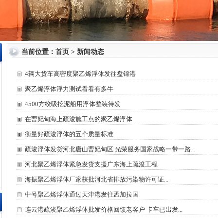
当前位置：
首页
>
新闻动态
4辆大货车高密度聚乙烯浮体发往盘锦港
聚乙烯浮体浮力测试看看有多牛
4500方绞吸挖泥船用浮体整装待发
在曹妃甸海上疏浚施工点的聚乙烯浮体
衡量好疏浚浮体的五个质量标准
疏浚浮体发货河北唐山曹妃甸区 光荣服务国家战略一带一路...
河北聚乙烯浮体紧急发货支援广东海上疏浚工程
海振聚乙烯浮体厂家获批河北省排放污染物许可证...
中号聚乙烯浮体通过天津港发往孟加拉国
连云港疏浚聚乙烯浮体批发价格回馈老客户 卡车已出发...