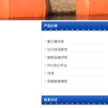
产品分类
聚乙烯浮体
法兰排泥胶管
钢管及钢浮筒
NFA井口平台
浮漂
高铬耐磨钢管
联系方式