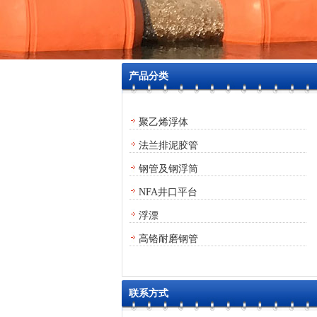
产品分类
聚乙烯浮体
法兰排泥胶管
钢管及钢浮筒
NFA井口平台
浮漂
高铬耐磨钢管
联系方式