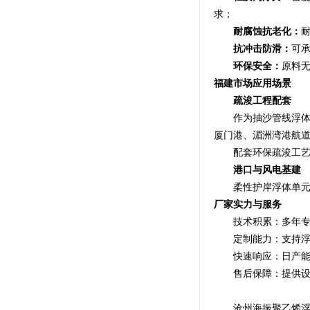
求；
耐腐蚀抗老化：
抗冲击防滑：
可
环保安全：
原料
福建市场应用场景
疏浚工程配套
作为抽沙管线浮体，
厦门港、湄洲湾港航
配套环保疏浚工艺，
港口与风电基建
柔性护岸浮体单元降
厂家实力与服务
技术积累：多年专
定制能力：支持浮力
快速响应：日产能*
售后保障：提供设
沧州海振聚乙烯浮体